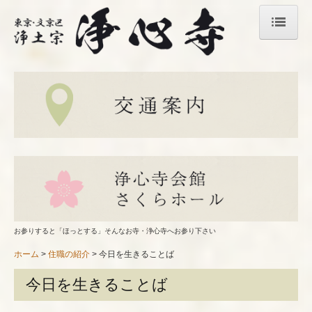
ホーム
浄心寺のご案内
浄心寺概要
わたしたちのご宗旨
施設案内
交通案内
一年の行事
お参りすると「ほっとする」そんなお寺・浄心寺へお参り下さい
各種ご法要
ホーム
住職の紹介
今日を生きることば
江戸札所十番 御朱印のご案内
今日を生きることば
よくあるご質問