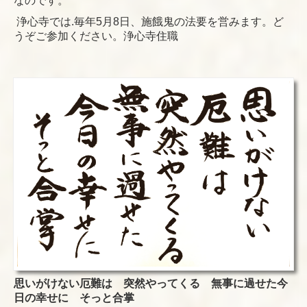
なのです。
浄心寺では
.
毎年
5
月
8
日、施餓鬼の法要を営みます。ど
うぞご参加ください。浄心寺住職
思いがけない厄難は 突然やってくる 無事に過せた今
日の幸せに そっと合掌