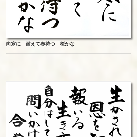
向寒に 耐えて春待つ 桜かな